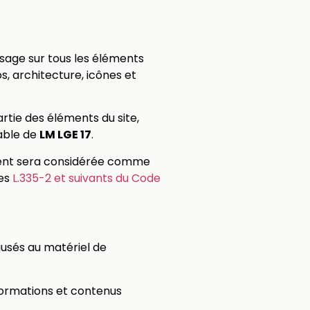
’usage sur tous les éléments
s, architecture, icônes et
rtie des éléments du site,
lable de
LM LGE 17
.
ntient sera considérée comme
les
L.335-2 et suivants du Code
usés au matériel de
informations et contenus