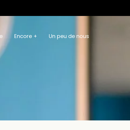
e
Encore +
Un peu de nous