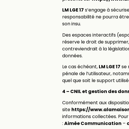
LM LGE 17
s’engage à sécurise
responsabilité ne pourra être
son insu.
Des espaces interactifs (espa
réserve le droit de supprime
contreviendrait à la législati
données.
Le cas échéant,
LM LGE 17
se 
pénale de l’utilisateur, nota
quel que soit le support utilis
4 – CNIL et gestion des don
Conformément aux dispositi
site
https://www.alamaison
informations collectées. Pou
:
Aimée Communication
–