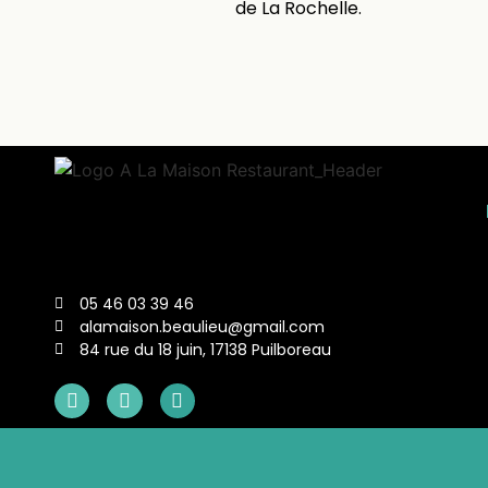
de La Rochelle.
05 46 03 39 46
alamaison.beaulieu@gmail.com
84 rue du 18 juin, 17138 Puilboreau