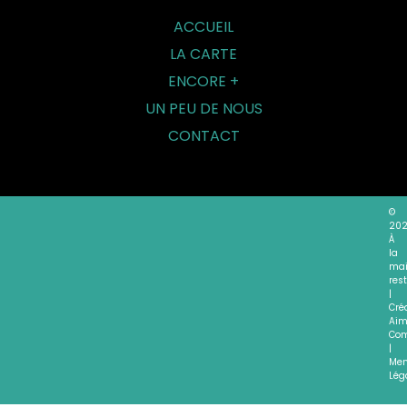
ACCUEIL
LA CARTE
ENCORE +
UN PEU DE NOUS
CONTACT
©
20
À
la
mai
res
|
Cré
Aim
Com
|
Men
Lég