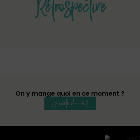
Rétrospective
On y mange quoi en ce moment ?
La carte du mois