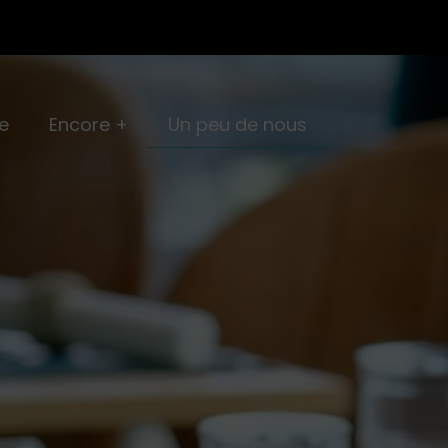
e
Encore +
Un peu de nous